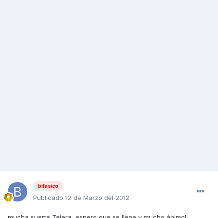
bifasico
Publicado
12 de Marzo del 2012
mucha suerte Tejera, espero que se llene y mucho ánimo!!