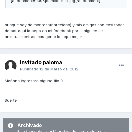
[attachment=9395]camibd_mini.jpg[/attachment]
aunque soy de manresa(barcelona) y mis amigos son casi todos
de por aqui lo pego en mi facebook por si alguien se
anima....mientras mas gente lo sepa mejor
Invitado paloma
Publicado
12 de Marzo del 2012
Mañana ingresare alguna fila 0
Suerte
Archivado
Este tema ahora está archivado y cerrado a otras