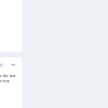
or
e dijo que
e hize