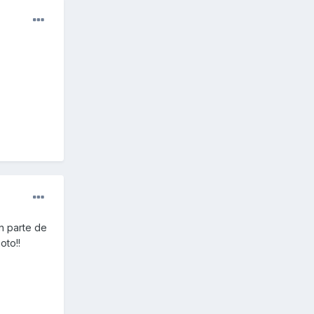
an parte de
oto!!