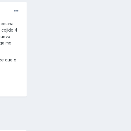
 semana
 cojido 4
 nueva
uga me
ece que e