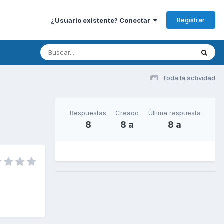
Registrar
¿Usuario existente? Conectar
Toda la actividad
Respuestas
Creado
Última respuesta
8
8 a
8 a