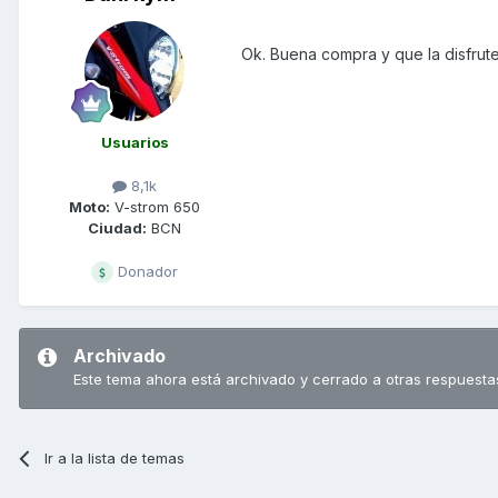
Ok. Buena compra y que la disfrute
Usuarios
8,1k
Moto:
V-strom 650
Ciudad:
BCN
Donador
Archivado
Este tema ahora está archivado y cerrado a otras respuesta
Ir a la lista de temas