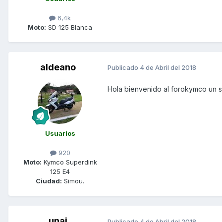
6,4k
Moto:
SD 125 Blanca
aldeano
Publicado
4 de Abril del 2018
Hola bienvenido al forokymco un s
Usuarios
920
Moto:
Kymco Superdink
125 E4
Ciudad:
Simou.
unai
Publicado
4 de Abril del 2018