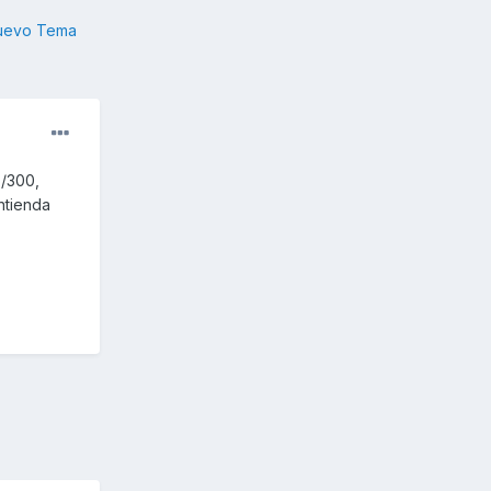
nuevo Tema
/300,
ntienda