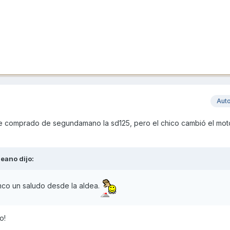
Aut
he comprado de segundamano la sd125, pero el chico cambió el moto
deano
dijo:
mco un saludo desde la aldea.
o!