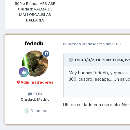
500ie Blanca ABS ASR
Ciudad:
PALMA DE
MALLORCA,ISLAS
BALEARES
fededb
Publicado
30 de Marzo del 2018
En 30/3/2018 a las 17:34,
I
Muy buenas fededb, y gracias..
300, cuadro, escape.... Un salu
Administradores
21,6k
Ciudad:
Madrid
Uff ten cuidado con esa moto. No hace
Donador