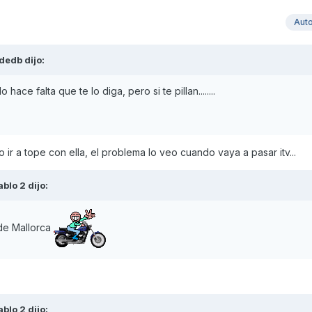
Aut
ededb
dijo:
ace falta que te lo diga, pero si te pillan........
o ir a tope con ella, el problema lo veo cuando vaya a pasar itv...
ablo 2
dijo:
de Mallorca
ablo 2
dijo: