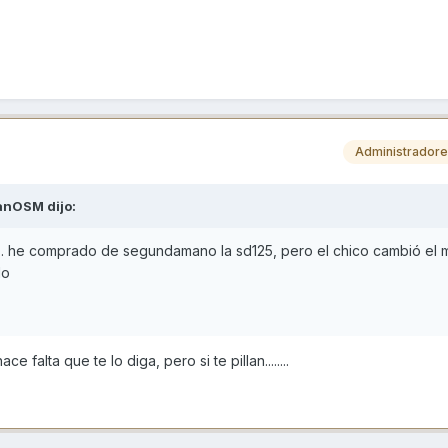
Administrador
vanOSM
dijo:
.. he comprado de segundamano la sd125, pero el chico cambió el m
do
 falta que te lo diga, pero si te pillan........