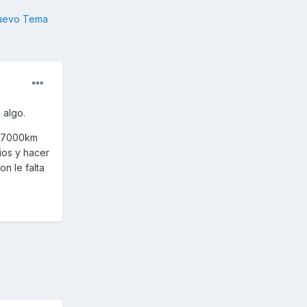
nuevo Tema
 algo.
 17000km
ios y hacer
n le falta