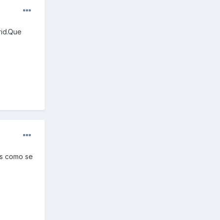
rid.Que
as como se