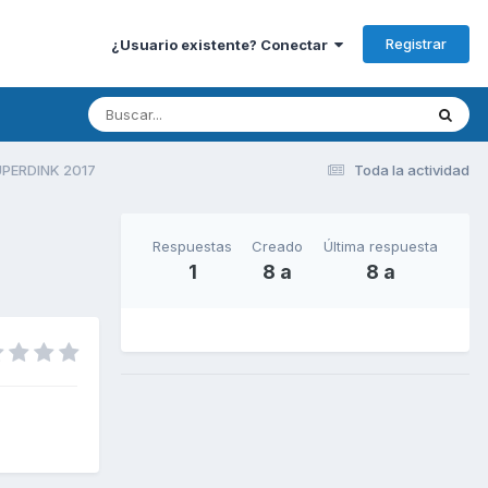
Registrar
¿Usuario existente? Conectar
UPERDINK 2017
Toda la actividad
Respuestas
Creado
Última respuesta
1
8 a
8 a