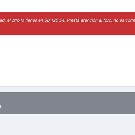
d, el otro lo tienes en
SD
125 E4. Presta atención al foro, no es corr
s.