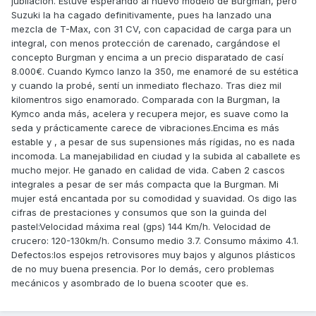
jubilación. Estuve esperando al nuevo modelo de Burgman, pero
Suzuki la ha cagado definitivamente, pues ha lanzado una
mezcla de T-Max, con 31 CV, con capacidad de carga para un
integral, con menos protección de carenado, cargándose el
concepto Burgman y encima a un precio disparatado de casí
8.000€. Cuando Kymco lanzo la 350, me enamoré de su estética
y cuando la probé, sentí un inmediato flechazo. Tras diez mil
kilomentros sigo enamorado. Comparada con la Burgman, la
Kymco anda más, acelera y recupera mejor, es suave como la
seda y prácticamente carece de vibraciones.Encima es más
estable y , a pesar de sus supensiones más rígidas, no es nada
incomoda. La manejabilidad en ciudad y la subida al caballete es
mucho mejor. He ganado en calidad de vida. Caben 2 cascos
integrales a pesar de ser más compacta que la Burgman. Mi
mujer está encantada por su comodidad y suavidad. Os digo las
cifras de prestaciones y consumos que son la guinda del
pastel:Velocidad máxima real (gps) 144 Km/h. Velocidad de
crucero: 120-130km/h. Consumo medio 3.7. Consumo máximo 4.1.
Defectos:los espejos retrovisores muy bajos y algunos plásticos
de no muy buena presencia. Por lo demás, cero problemas
mecánicos y asombrado de lo buena scooter que es.