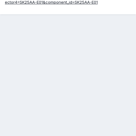
ector4=SK25AA-E01&component_id=SK25AA-E01