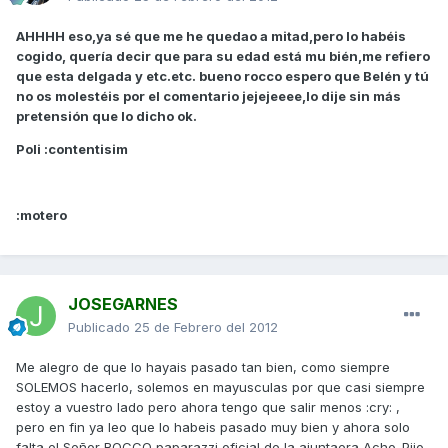
AHHHH eso,ya sé que me he quedao a mitad,pero lo habéis
cogido, quería decir que para su edad está mu bién,me refiero
que esta delgada y etc.etc. bueno rocco espero que Belén y tú
no os molestéis por el comentario jejejeeee,lo dije sin más
pretensión que lo dicho ok.
Poli :contentisim
:motero
JOSEGARNES
Publicado
25 de Febrero del 2012
Me alegro de que lo hayais pasado tan bien, como siempre
SOLEMOS hacerlo, solemos en mayusculas por que casi siempre
estoy a vuestro lado pero ahora tengo que salir menos :cry: ,
pero en fin ya leo que lo habeis pasado muy bien y ahora solo
falta el Señor ROCCO paparazzi oficial de la ajuntaera Acho-Pijo