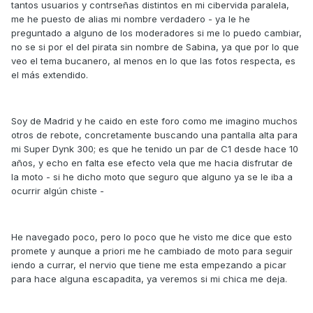
tantos usuarios y contrseñas distintos en mi cibervida paralela,
me he puesto de alias mi nombre verdadero - ya le he
preguntado a alguno de los moderadores si me lo puedo cambiar,
no se si por el del pirata sin nombre de Sabina, ya que por lo que
veo el tema bucanero, al menos en lo que las fotos respecta, es
el más extendido.
Soy de Madrid y he caido en este foro como me imagino muchos
otros de rebote, concretamente buscando una pantalla alta para
mi Super Dynk 300; es que he tenido un par de C1 desde hace 10
años, y echo en falta ese efecto vela que me hacia disfrutar de
la moto - si he dicho moto que seguro que alguno ya se le iba a
ocurrir algún chiste -
He navegado poco, pero lo poco que he visto me dice que esto
promete y aunque a priori me he cambiado de moto para seguir
iendo a currar, el nervio que tiene me esta empezando a picar
para hace alguna escapadita, ya veremos si mi chica me deja.