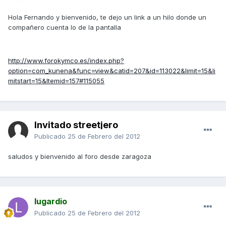
Hola Fernando y bienvenido, te dejo un link a un hilo donde un
compañero cuenta lo de la pantalla
http://www.forokymco.es/index.php?
option=com_kunena&func=view&catid=207&id=113022&limit=15&li
mitstart=15&Itemid=157#115055
Invitado streetjero
Publicado
25 de Febrero del 2012
saludos y bienvenido al foro desde zaragoza
lugardio
Publicado
25 de Febrero del 2012