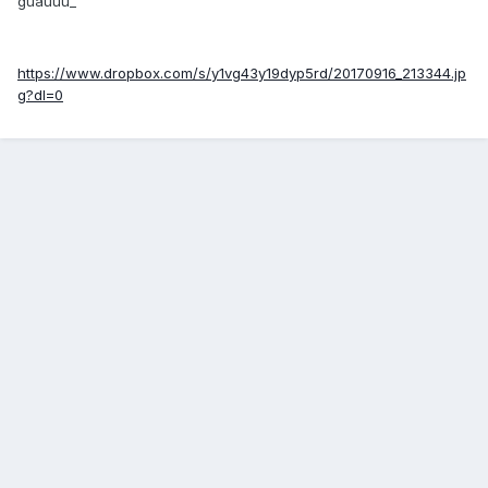
guauuu_
https://www.dropbox.com/s/y1vg43y19dyp5rd/20170916_213344.jp
g?dl=0