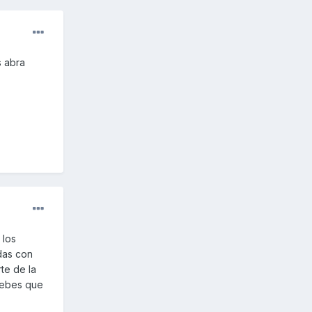
s abra
 los
das con
te de la
uebes que