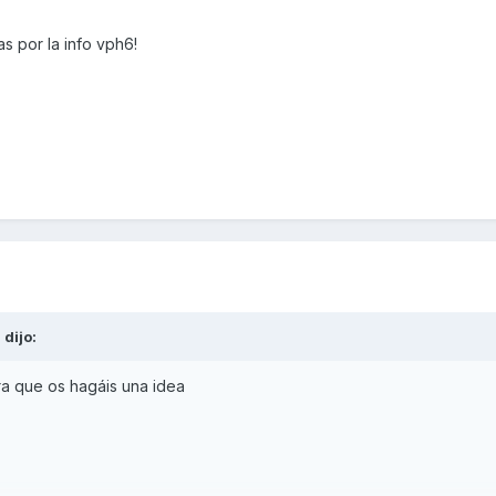
s por la info vph6!
6
dijo:
a que os hagáis una idea