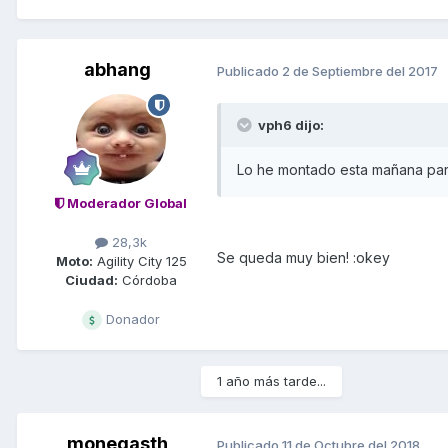
abhang
Publicado
2 de Septiembre del 2017
vph6 dijo:
Lo he montado esta mañana par
Moderador Global
28,3k
Se queda muy bien! :okey
Moto:
Agility City 125
Ciudad:
Córdoba
Donador
1 año más tarde...
monegasth
Publicado
11 de Octubre del 2018