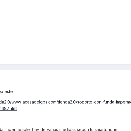
ba este
nda2.0/www.lacasadelgps.com/tienda2.0/soporte-con-funda-imperm
1487.html
nda impermeable, hay de varias medidas según tu smartphone