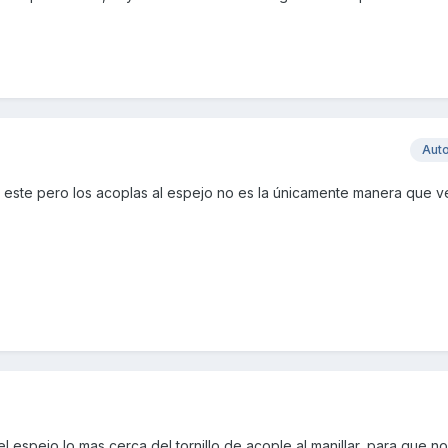
Aut
o este pero los acoplas al espejo no es la únicamente manera que 
 espejo lo mas cerca del tornillo de acople al manillar, para que no