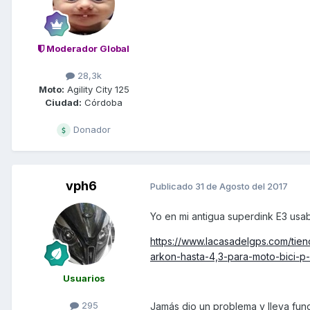
Moderador Global
28,3k
Moto:
Agility City 125
Ciudad:
Córdoba
Donador
vph6
Publicado
31 de Agosto del 2017
Yo en mi antigua superdink E3 usa
https://www.lacasadelgps.com/tie
arkon-hasta-4,3-para-moto-bici-p-
Usuarios
295
Jamás dio un problema y lleva fu