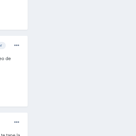
or
veo de
 te tape la