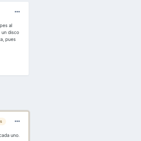
pes al
 un disco
ta, pues
es
 cada uno.