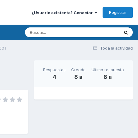
Registrar
¿Usuario existente? Conectar
00 I
Toda la actividad
Respuestas
Creado
Última respuesta
4
8 a
8 a