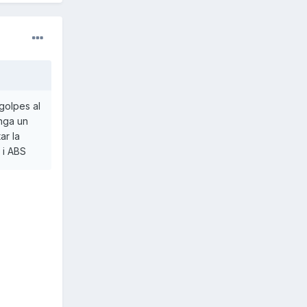
golpes al
nga un
ar la
 i ABS