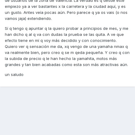
de usuarios de la zona de Valencia. La verdad es q desde este
empiezo ya a ver bastantes x la carretera y la ciudad aquí, y es
un gusto. Antes veía pocas aún. Pero parece q ya os vais (o nos
vamos jaja) extendiendo.
Sí q tengo q apuntar q la quiero probar a principios de mes, y me
han dicho q al q va con dudas la prueba se las quita. A ve que
efecto tiene en mí q voy más decidido y con conocimiento.
Quiero ver q sensación me da, xq vengo de una yamaha nmax q
va realmente bien, pero creo q se m qeda pequeña. Y creo q con
la subida de precio q le han hecho la yamahita, motos más
grandes y tan bien acabadas como esta son más atractivas aún.
un saludo