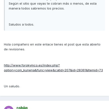
Según el sitio que vayas te cobran más o menos, de esta
manera todos sabremos los precios.
Saludos a todos.
Hola compañero en este enlace tienes el post que esta abierto
de revisiones.
http://www.forokymco.es/index.php?
option=com_kunena&func=view&catid=207&id=28361&Itemid=73
Un saludo.
robijg