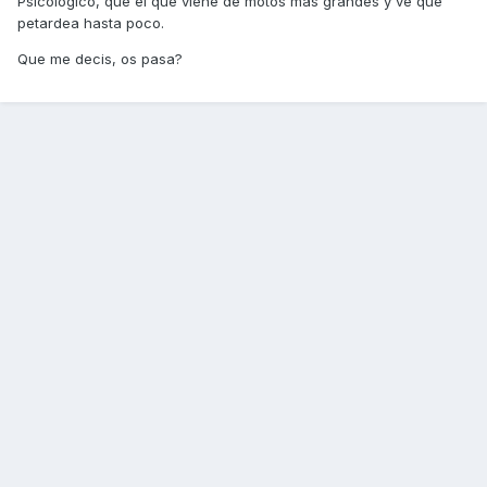
Psicológico, que el que viene de motos mas grandes y ve que
petardea hasta poco.
Que me decis, os pasa?