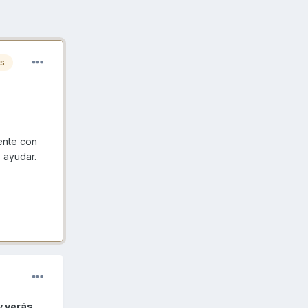
es
ente con
s ayudar.
y verás