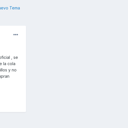
nuevo Tema
icial , se
 la cola
llos y no
mpran