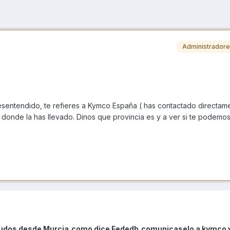
Administrador
sentendido, te refieres a Kymco España ( has contactado directam
ler donde la has llevado. Dinos que provincia es y a ver si te podemo
aludos desde Murcia,como dice Fededb,comunicaselo a kymco 