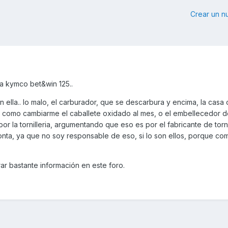
Crear un 
na kymco bet&win 125..
ella.. lo malo, el carburador, que se descarbura y encima, la casa of
 como cambiarme el caballete oxidado al mes, o el embellecedor de
r la tornilleria, argumentando que eso es por el fabricante de torni
onta, ya que no soy responsable de eso, si lo son ellos, porque co
ar bastante información en este foro.