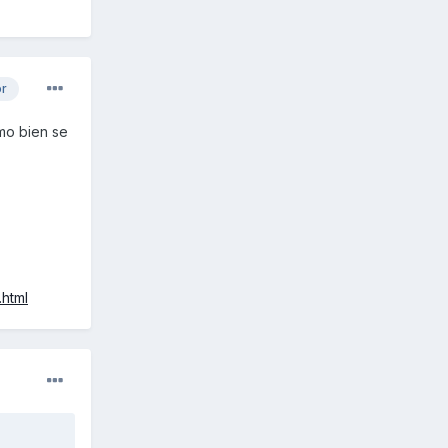
or
omo bien se
.html