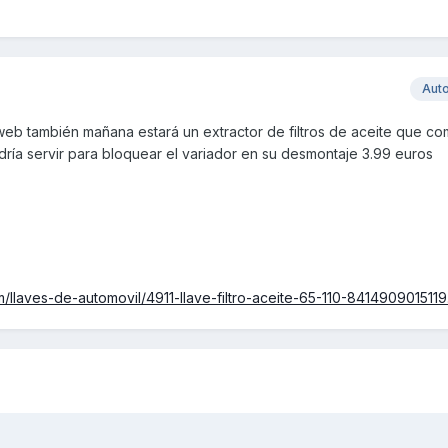
Aut
web también mañana estará un extractor de filtros de aceite que c
ría servir para bloquear el variador en su desmontaje 3.99 euros
om/llaves-de-automovil/4911-llave-filtro-aceite-65-110-8414909015119