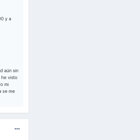
00 y a
d aún sin
 he visto
o mi
a se me