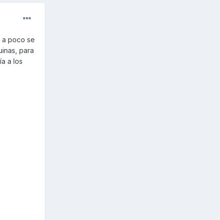
 a poco se
uinas, para
a a los