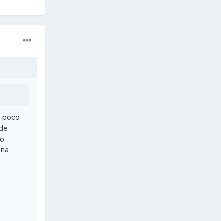
o poco
 de
lo
una