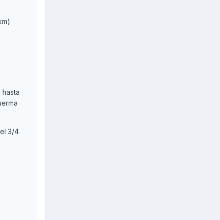
km)
n hasta
uerma
el 3/4