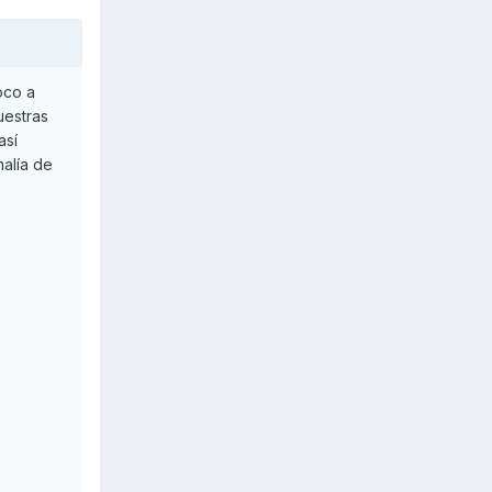
oco a
uestras
así
alía de
)