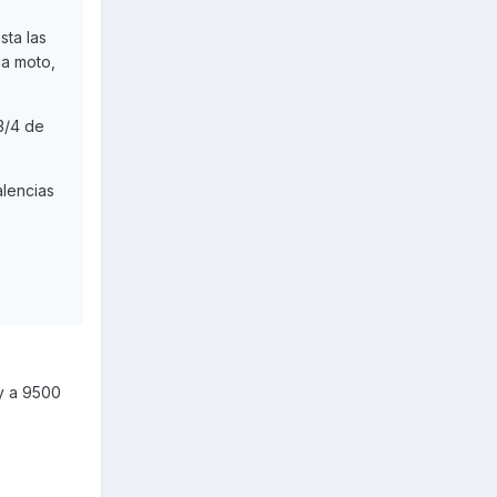
sta las
a moto,
3/4 de
alencias
 y a 9500