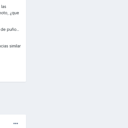
 las
moto, ¿que
de puño...
ias similar