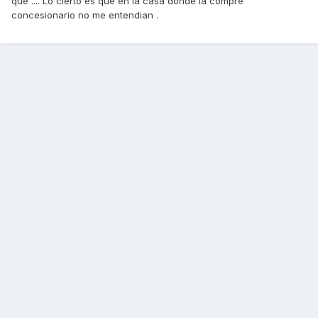
que .... Lo cierto es que en la casa donde la compre
concesionario no me entendian .