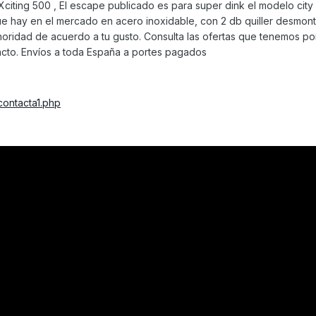
iting 500 , El escape publicado es para super dink el modelo city 
e hay en el mercado en acero inoxidable, con 2 db quiller desmon
noridad de acuerdo a tu gusto. Consulta las ofertas que tenemos po
tacto. Envíos a toda España a portes pagados
contacta1.php