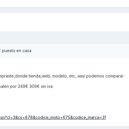
€ puesto en casa
mpraste,donde tienda,web, modelo, etc, aasi podemos comparar
salen por 249€ 309€ sin iva
pri.asp?cl=3&cs=878&codice_moto=675&codice_marca=31