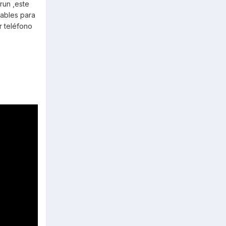
run ,este
tables para
r teléfono