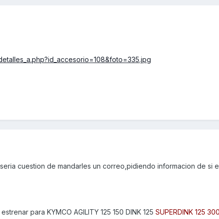
detalles_a.php?id_accesorio=108&foto=335.jpg
seria cuestion de mandarles un correo,pidiendo informacion de si e
estrenar para KYMCO AGILITY 125 150 DINK 125
SUPERDINK 125 30