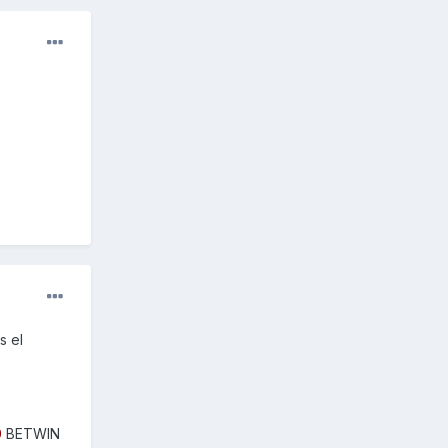
s el
0
BETWIN