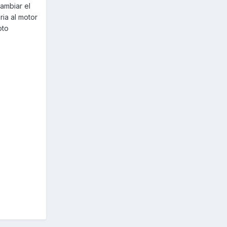
cambiar el
ria al motor
oto