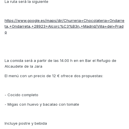
La ruta será la siguiente
https://www.google.es/maps/dir/Churreria+Chocolateria+Ondarre
ta,+Ondarreta,+28923+Alcorc%C3%B3n,+Madrid/Villa+del+Prad
o
La comida será a partir de las 14.00 h en en Bar el Refugio de
Alcaudete de la Jara
El menú con un precio de 12 € ofrece dos propuestas:
- Cocido completo
- Migas con huevo y bacalao con tomate
Incluye postre y bebida