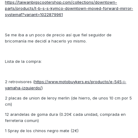
https://taiwanbigscootershop.com/collections/downtown-
parts/products/t-b-s-s-kymco-dowmtown-moved-forward-mirror-
systema1?variant=1022879961
Se me iba a un poco de precio así que fiel seguidor de
bricomanía me decidí a hacerlo yo mismo.
Lista de la compra:
2 retrovisores (
https://www.motobuykers.es/producto/e-545-i-
yamaha-izquierdo/
)
2 placas de union de leroy merlin (de hierro, de unos 10 cm por 5
cm)
12 arandelas de goma dura (0.20€ cada unidad, comprada en
ferreteria comun)
1 Spray de los chinos negro mate (2€)