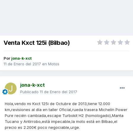
Venta Kxct 125i (Bilbao)
Por
jona-k-xct
11 de Enero del 2017
en
Motos
jona-k-xct
Publicado
11 de Enero del 2017
Hola,vendo mi Kxct 125i de Octubre de 2013,tiene 12.000
km,revisiones al día en taller Oficial,rueda trasera Michelín Power
Pure recién cambiada,escape Turbokit H2 (homologado),Manta
Tucano y Antirrobo,está impecable,la moto está en Bilbao,el
precio es 2.200€ poco negociable,urge.