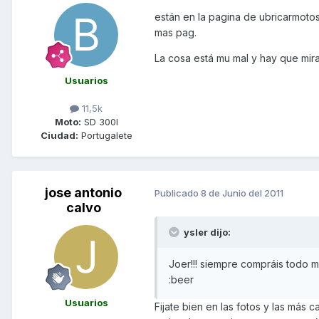
están en la pagina de ubricarmotos
mas pag.
La cosa está mu mal y hay que mir
Usuarios
11,5k
Moto:
SD 300I
Ciudad:
Portugalete
jose antonio
Publicado
8 de Junio del 2011
calvo
ysler dijo:
Joer!!! siempre compráis todo m
:beer
Usuarios
Fijate bien en las fotos y las más c