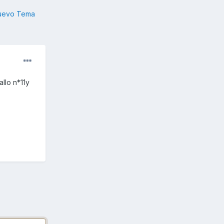
nuevo Tema
llo n*11y