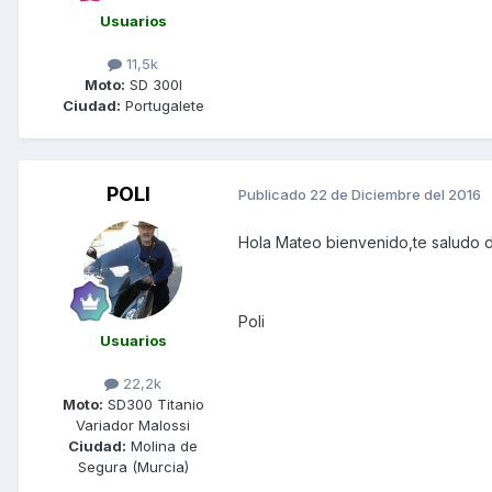
Usuarios
11,5k
Moto:
SD 300I
Ciudad:
Portugalete
POLI
Publicado
22 de Diciembre del 2016
Hola Mateo bienvenido,te saludo d
Poli
Usuarios
22,2k
Moto:
SD300 Titanio
Variador Malossi
Ciudad:
Molina de
Segura (Murcia)