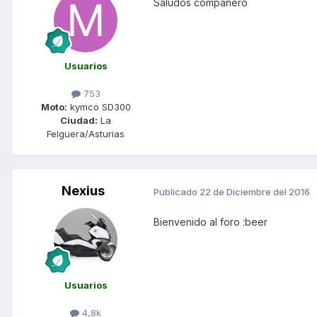
Saludos compañero
Usuarios
753
Moto:
kymco SD300
Ciudad:
La
Felguera/Asturias
Nexius
Publicado
22 de Diciembre del 2016
Bienvenido al foro :beer
Usuarios
4,8k