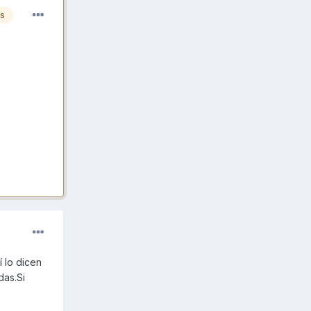
es
 lo dicen
das.Si