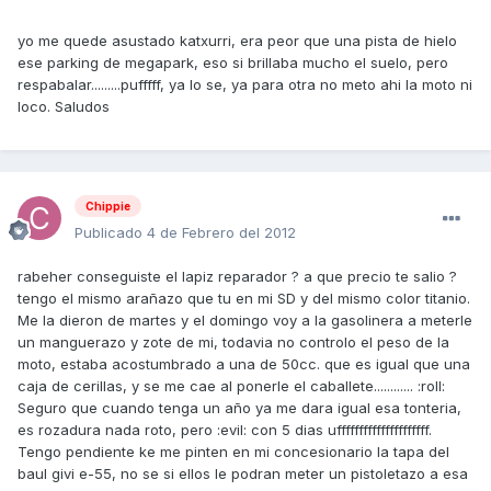
yo me quede asustado katxurri, era peor que una pista de hielo
ese parking de megapark, eso si brillaba mucho el suelo, pero
respabalar.........pufffff, ya lo se, ya para otra no meto ahi la moto ni
loco. Saludos
Chippie
Publicado
4 de Febrero del 2012
rabeher conseguiste el lapiz reparador ? a que precio te salio ?
tengo el mismo arañazo que tu en mi SD y del mismo color titanio.
Me la dieron de martes y el domingo voy a la gasolinera a meterle
un manguerazo y zote de mi, todavia no controlo el peso de la
moto, estaba acostumbrado a una de 50cc. que es igual que una
caja de cerillas, y se me cae al ponerle el caballete............ :roll:
Seguro que cuando tenga un año ya me dara igual esa tonteria,
es rozadura nada roto, pero :evil: con 5 dias ufffffffffffffffffffff.
Tengo pendiente ke me pinten en mi concesionario la tapa del
baul givi e-55, no se si ellos le podran meter un pistoletazo a esa