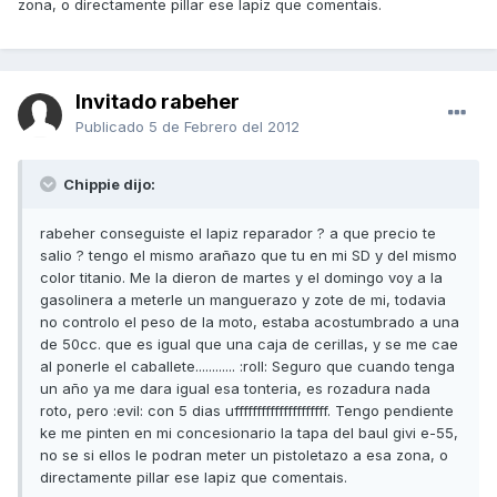
zona, o directamente pillar ese lapiz que comentais.
Invitado rabeher
Publicado
5 de Febrero del 2012
Chippie dijo:
rabeher conseguiste el lapiz reparador ? a que precio te
salio ? tengo el mismo arañazo que tu en mi SD y del mismo
color titanio. Me la dieron de martes y el domingo voy a la
gasolinera a meterle un manguerazo y zote de mi, todavia
no controlo el peso de la moto, estaba acostumbrado a una
de 50cc. que es igual que una caja de cerillas, y se me cae
al ponerle el caballete............ :roll: Seguro que cuando tenga
un año ya me dara igual esa tonteria, es rozadura nada
roto, pero :evil: con 5 dias ufffffffffffffffffffff. Tengo pendiente
ke me pinten en mi concesionario la tapa del baul givi e-55,
no se si ellos le podran meter un pistoletazo a esa zona, o
directamente pillar ese lapiz que comentais.