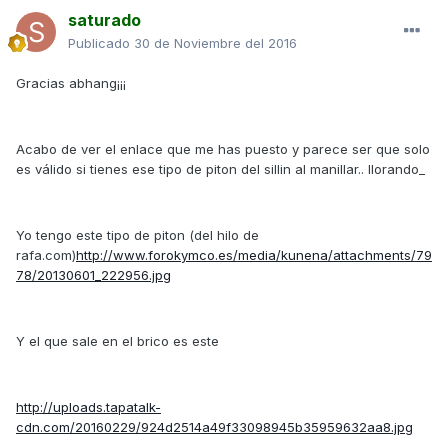
saturado
Publicado
30 de Noviembre del 2016
Gracias abhang¡¡¡
Acabo de ver el enlace que me has puesto y parece ser que solo
es válido si tienes ese tipo de piton del sillin al manillar.. llorando_
Yo tengo este tipo de piton (del hilo de
rafa.com)
http://www.forokymco.es/media/kunena/attachments/79
78/20130601_222956.jpg
Y el que sale en el brico es este
http://uploads.tapatalk-
cdn.com/20160229/924d2514a49f33098945b35959632aa8.jpg