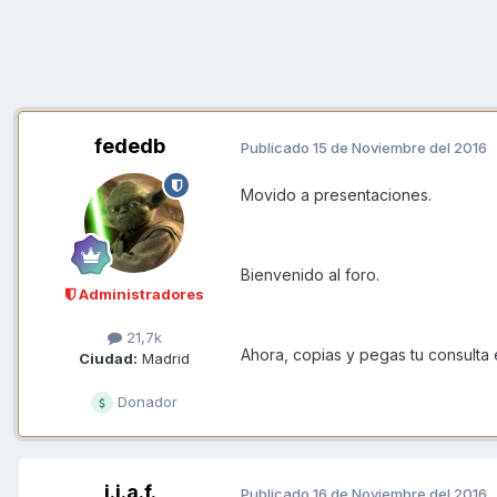
fededb
Publicado
15 de Noviembre del 2016
Movido a presentaciones.
Bienvenido al foro.
Administradores
21,7k
Ahora, copias y pegas tu consulta 
Ciudad:
Madrid
Donador
j.j.a.f.
Publicado
16 de Noviembre del 2016