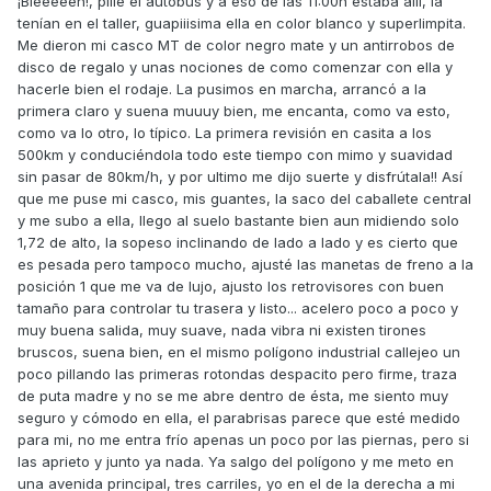
¡Bieeeeen!, pillé el autobús y a eso de las 11:00h estaba allí, la
tenían en el taller, guapiiisima ella en color blanco y superlimpita.
Me dieron mi casco MT de color negro mate y un antirrobos de
disco de regalo y unas nociones de como comenzar con ella y
hacerle bien el rodaje. La pusimos en marcha, arrancó a la
primera claro y suena muuuy bien, me encanta, como va esto,
como va lo otro, lo típico. La primera revisión en casita a los
500km y conduciéndola todo este tiempo con mimo y suavidad
sin pasar de 80km/h, y por ultimo me dijo suerte y disfrútala!! Así
que me puse mi casco, mis guantes, la saco del caballete central
y me subo a ella, llego al suelo bastante bien aun midiendo solo
1,72 de alto, la sopeso inclinando de lado a lado y es cierto que
es pesada pero tampoco mucho, ajusté las manetas de freno a la
posición 1 que me va de lujo, ajusto los retrovisores con buen
tamaño para controlar tu trasera y listo... acelero poco a poco y
muy buena salida, muy suave, nada vibra ni existen tirones
bruscos, suena bien, en el mismo polígono industrial callejeo un
poco pillando las primeras rotondas despacito pero firme, traza
de puta madre y no se me abre dentro de ésta, me siento muy
seguro y cómodo en ella, el parabrisas parece que esté medido
para mi, no me entra frío apenas un poco por las piernas, pero si
las aprieto y junto ya nada. Ya salgo del polígono y me meto en
una avenida principal, tres carriles, yo en el de la derecha a mi