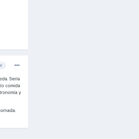
or
eda. Sería
y/o comida
stronomía y
jornada.