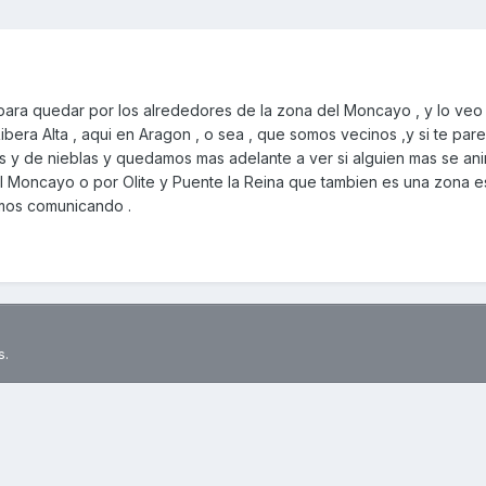
 para quedar por los alrededores de la zona del Moncayo , y lo veo
ibera Alta , aqui en Aragon , o sea , que somos vecinos ,y si te par
as y de nieblas y quedamos mas adelante a ver si alguien mas se an
l Moncayo o por Olite y Puente la Reina que tambien es una zona e
emos comunicando .
s.