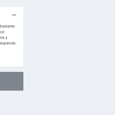
 bastante
ece
ima y
stupenda .