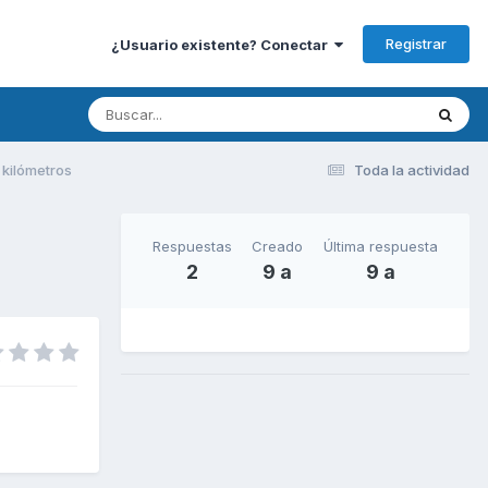
Registrar
¿Usuario existente? Conectar
 kilómetros
Toda la actividad
Respuestas
Creado
Última respuesta
2
9 a
9 a