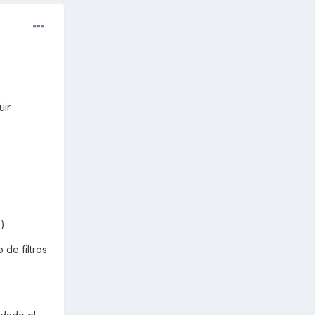
uir
o)
de filtros