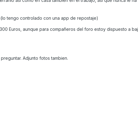
rranio asi como en casa tambien en el trabajo, asi que nunca le ha
 (lo tengo controlado con una app de repostaje)
2300 Euros, aunque para compañeros del foro estoy dispuesto a baj
preguntar. Adjunto fotos tambien.