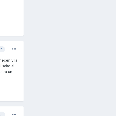
or
necen y la
 salto al
ntra un
or