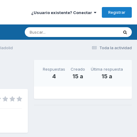
Registrar
¿Usuario existente? Conectar
ladolid
Toda la actividad
Respuestas
Creado
Última respuesta
4
15 a
15 a