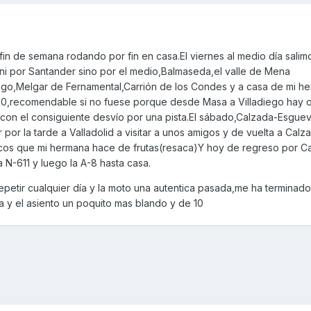
in de semana rodando por fin en casa.El viernes al medio día salim
 ni por Santander sino por el medio,Balmaseda,el valle de Mena
ego,Melgar de Fernamental,Carrión de los Condes y a casa de mi h
 10,recomendable si no fuese porque desde Masa a Villadiego hay 
 con el consiguiente desvío por una pista.El sábado,Calzada-Esguevi
 por la tarde a Valladolid a visitar a unos amigos y de vuelta a Calz
 ricos que mi hermana hace de frutas(resaca)Y hoy de regreso por C
 N-611 y luego la A-8 hasta casa.
epetir cualquier día y la moto una autentica pasada,me ha terminad
ta y el asiento un poquito mas blando y de 10