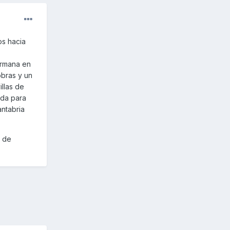
os hacia
ermana en
obras y un
llas de
ada para
antabria
o de