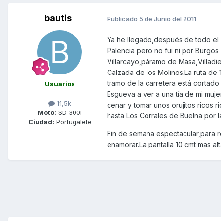
bautis
Publicado
5 de Junio del 2011
Ya he llegado,después de todo el f
Palencia pero no fui ni por Burgos
Villarcayo,páramo de Masa,Villadi
Calzada de los Molinos.La ruta de
tramo de la carretera está cortado
Usuarios
Esgueva a ver a una tía de mi mujer
11,5k
cenar y tomar unos orujitos ricos
Moto:
SD 300I
hasta Los Corrales de Buelna por la
Ciudad:
Portugalete
Fin de semana espectacular,para r
enamorar.La pantalla 10 cmt mas al