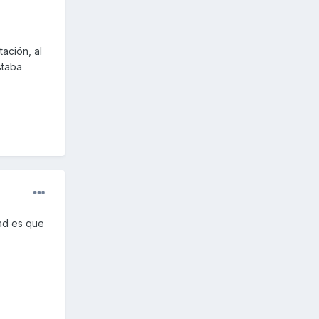
ación, al
staba
ad es que