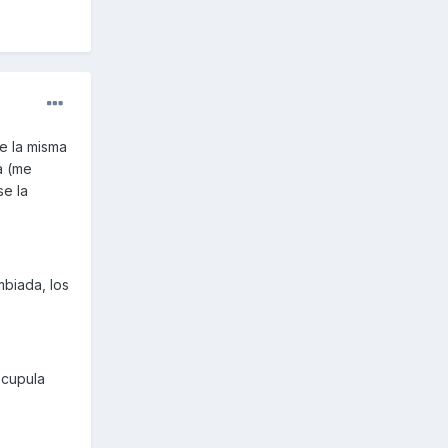
e la misma
a (me
se la
mbiada, los
 cupula