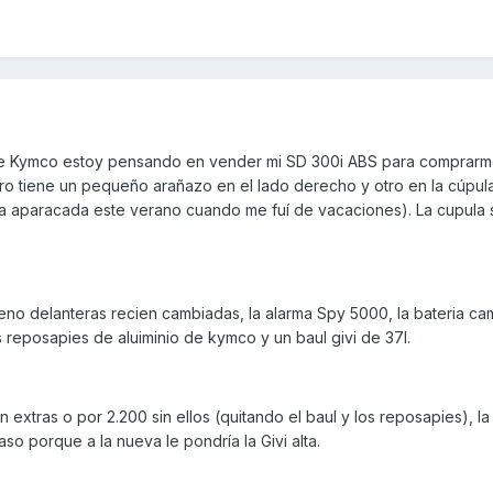
de Kymco estoy pensando en vender mi SD 300i ABS para comprarm
ero tiene un pequeño arañazo en el lado derecho y otro en la cúpul
a aparacada este verano cuando me fuí de vacaciones). La cupula 
freno delanteras recien cambiadas, la alarma Spy 5000, la bateria ca
s reposapies de aluiminio de kymco y un baul givi de 37l.
extras o por 2.200 sin ellos (quitando el baul y los reposapies), la
so porque a la nueva le pondría la Givi alta.