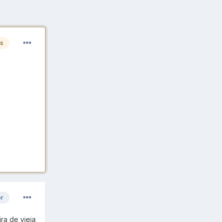
es
or
ra de vieja