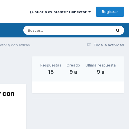
Registrar
¿Usuario existente? Conectar
tor y con extras.
Toda la actividad
Respuestas
Creado
Última respuesta
15
9 a
9 a
y con