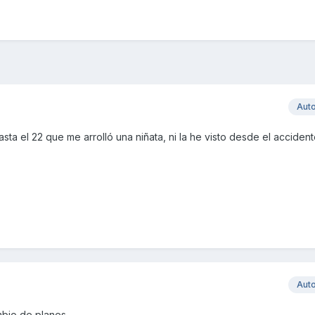
Aut
ta el 22 que me arrolló una niñata, ni la he visto desde el accident
Aut
bio de planes.