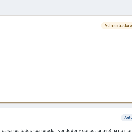
Administrador
Aut
 y ganamos todos (comprador, vendedor y concesionario), si no mori