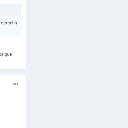
a derecha
lia que