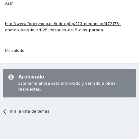
Así?
http://www.forokymco.es/index.php/123-mecanica/472176-
charco-bajo-la-sd125-despues-de-5-dias-parada
Un saludo.
Archivado
Este tema ahora está archivado y cerrado a otras
respuestas.
Ir a la lista de temas