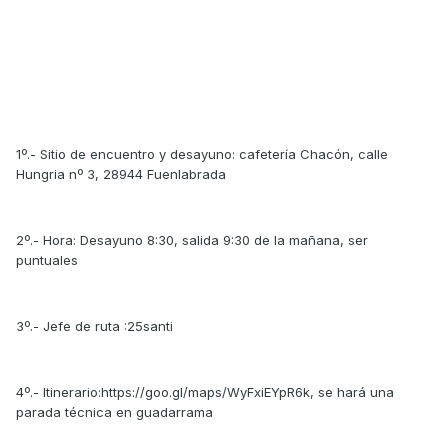
1º.- Sitio de encuentro y desayuno: cafetería Chacón, calle
Hungria nº 3, 28944 Fuenlabrada
2º.- Hora: Desayuno 8:30, salida 9:30 de la mañana, ser
puntuales
3º.- Jefe de ruta :25santi
4º.- Itinerario:https://goo.gl/maps/WyFxiEYpR6k, se hará una
parada técnica en guadarrama