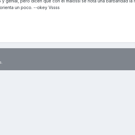
5 y genial, pero dicen que con el malossi se nota una barbaridad la 
e orienta un poco. --okey Vssss
s.