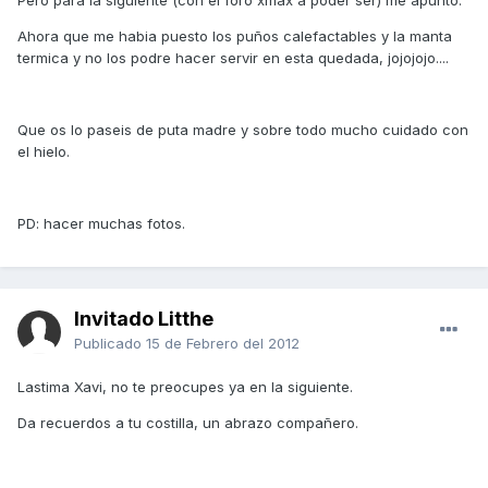
Pero para la siguiente (con el foro xmax a poder ser) me apunto.
Ahora que me habia puesto los puños calefactables y la manta
termica y no los podre hacer servir en esta quedada, jojojojo....
Que os lo paseis de puta madre y sobre todo mucho cuidado con
el hielo.
PD: hacer muchas fotos.
Invitado Litthe
Publicado
15 de Febrero del 2012
Lastima Xavi, no te preocupes ya en la siguiente.
Da recuerdos a tu costilla, un abrazo compañero.