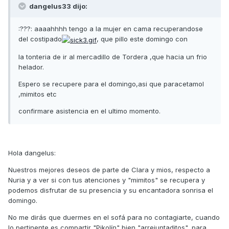
dangelus33 dijo:
:???: aaaahhhh tengo a la mujer en cama recuperandose
del costipado
, que pillo este domingo con
la tonteria de ir al mercadillo de Tordera ,que hacia un frio
helador.
Espero se recupere para el domingo,asi que paracetamol
,mimitos etc
confirmare asistencia en el ultimo momento.
Hola dangelus:
Nuestros mejores deseos de parte de Clara y mios, respecto a
Nuria y a ver si con tus atenciones y "mimitos" se recupera y
podemos disfrutar de su presencia y su encantadora sonrisa el
domingo.
No me dirás que duermes en el sofá para no contagiarte, cuando
lo pertinente es compartir "Pikolín" bien "arrejuntaditos", para