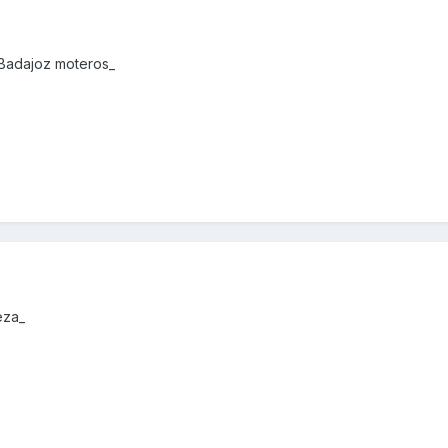
 Badajoz moteros_
eza_