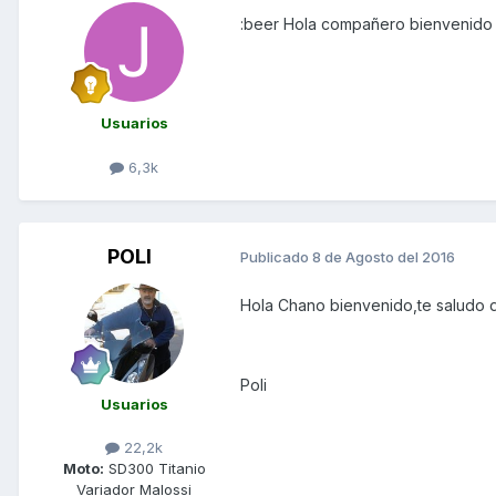
:beer Hola compañero bienvenido 
Usuarios
6,3k
POLI
Publicado
8 de Agosto del 2016
Hola Chano bienvenido,te saludo d
Poli
Usuarios
22,2k
Moto:
SD300 Titanio
Variador Malossi