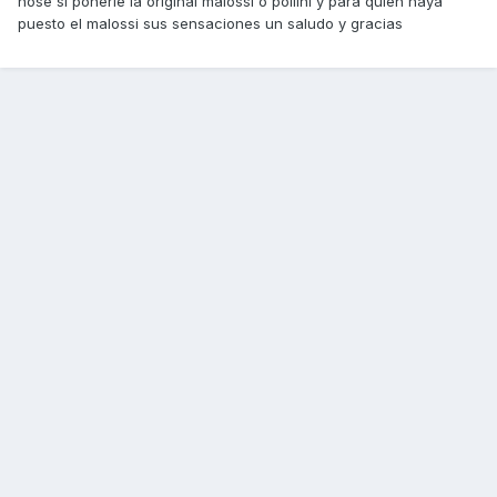
nose si ponerle la original malossi o pollini y para quien haya
puesto el malossi sus sensaciones un saludo y gracias