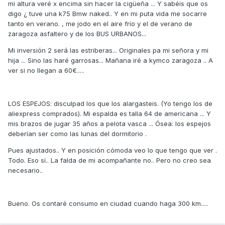
mi altura veré x encima sin hacer la cigüeña ... Y sabéis que os
digo ¿ tuve una k75 Bmw naked.. Y en mi puta vida me socarre
tanto en verano. , me jodo en el aire frío y el de verano de
zaragoza asfaltero y de los BUS URBANOS...
Mi inversión 2 será las estriberas... Originales pa mi señora y mi
hija ... Sino las haré garrosas... Mañana iré a kymco zaragoza .. A
ver si no llegan a 60€.....
LOS ESPEJOS: disculpad los que los alargasteis. (Yo tengo los de
aliexpress comprados). Mi espalda es talla 64 de americana ... Y
mis brazos de jugar 35 años a pelota vasca ... Ósea: los espejos
deberían ser como las lunas del dormitorio .
Pues ajustados.. Y en posición cómoda veo lo que tengo que ver .
Todo. Eso sí.. La falda de mi acompañante no.. Pero no creo sea
necesario..
Bueno. Os contaré consumo en ciudad cuando haga 300 km.....