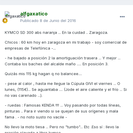
alfgaxatico
Publicado
8 de Junio del 2016
KYMCO SD 300 abs naranja ... En la cuidad .. Zaragoza.
Chicos : 60 km hoy en zaragoza en mi trabajo - soy comercial de
empresas de Telefónica -...
- he bajado a posición 2 la amortiguación trasera ... Y mejor ...
Contaba los baches del alcalde maño ..... En posición 3.
Quizás mis 115 kg hagan q no balancee....
- pese al calor , hasta me llegue la Cúpula GIVI el viernes ... O
lunes, (115€)... Se aguantaba .... (Jode el aire caliente y el frío ... Si
no vas carenado ...).
- ruedas : Famosas KENDA !!!! ... Voy pasando por todas líneas,
pinturas .. Para ir viendo si se quejan de sus orígenes y mala
fama . - no noto susto no vacile -
No llevo la moto tiesa ... Pero no "tumbo"... Etc .Eso sí : llevo la
presión clavada a libro kymco ...