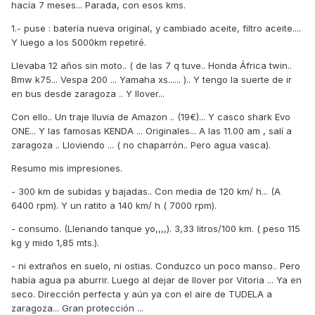
hacía 7 meses... Parada, con esos kms.
1.- puse : batería nueva original, y cambiado aceite, filtro aceite....
Y luego a los 5000km repetiré.
Llevaba 12 años sin moto.. ( de las 7 q tuve.. Honda África twin..
Bmw k75... Vespa 200 ... Yamaha xs...... ).. Y tengo la suerte de ir
en bus desde zaragoza .. Y llover...
Con ello.. Un traje lluvia de Amazon .. (19€)... Y casco shark Evo
ONE... Y las famosas KENDA ... Originales... A las 11.00 am , salí a
zaragoza .. Lloviendo ... ( no chaparrón.. Pero agua vasca).
Resumo mis impresiones.
- 300 km de subidas y bajadas.. Con media de 120 km/ h... (A
6400 rpm). Y un ratito a 140 km/ h ( 7000 rpm).
- consumo. (Llenando tanque yo,,,,). 3,33 litros/100 km. ( peso 115
kg y mido 1,85 mts.).
- ni extraños en suelo, ni ostias. Conduzco un poco manso.. Pero
había agua pa aburrir. Luego al dejar de llover por Vitoria ... Ya en
seco. Dirección perfecta y aún ya con el aire de TUDELA a
zaragoza... Gran protección ...