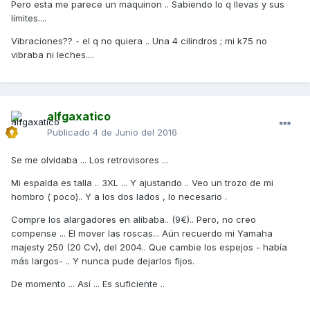
Pero esta me parece un maquinon .. Sabiendo lo q llevas y sus
límites....
Vibraciones?? - el q no quiera .. Una 4 cilindros ; mi k75 no
vibraba ni leches....
alfgaxatico
Publicado
4 de Junio del 2016
Se me olvidaba ... Los retrovisores ...
Mi espalda es talla .. 3XL ... Y ajustando .. Veo un trozo de mi
hombro ( poco).. Y a los dos lados , lo necesario .
Compre los alargadores en alibaba.. (9€).. Pero, no creo
compense ... El mover las roscas... Aún recuerdo mi Yamaha
majesty 250 (20 Cv), del 2004.. Que cambie los espejos - había
más largos- .. Y nunca pude dejarlos fijos.
De momento ... Así ... Es suficiente ..