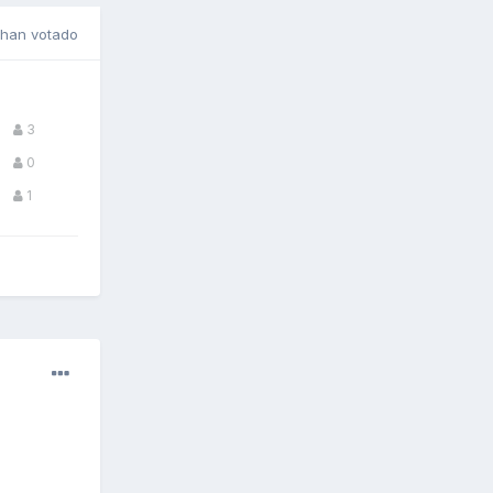
han votado
3
0
1