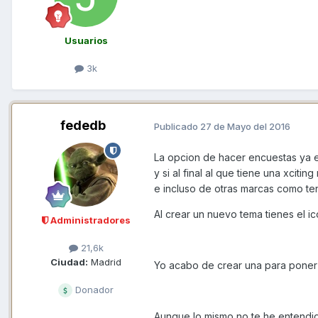
Usuarios
3k
fededb
Publicado
27 de Mayo del 2016
La opcion de hacer encuestas ya e
y si al final al que tiene una xci
e incluso de otras marcas como te
Al crear un nuevo tema tienes el i
Administradores
21,6k
Ciudad:
Madrid
Yo acabo de crear una para poner 
Donador
Aunque lo mismo no te he entendido