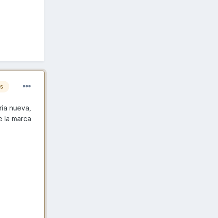
es
ria nueva,
e la marca