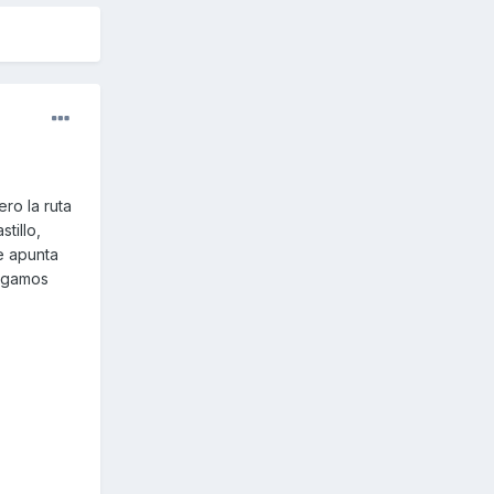
ro la ruta
tillo,
e apunta
engamos