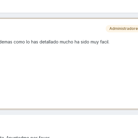
Administrador
emas como lo has detallado mucho ha sido muy facil.
uta. Apuntadme por favor