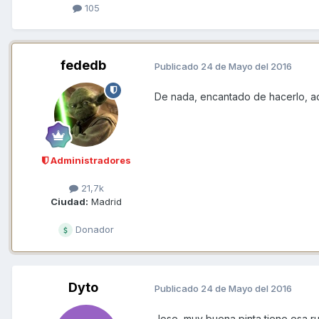
105
fededb
Publicado
24 de Mayo del 2016
De nada, encantado de hacerlo, ad
Administradores
21,7k
Ciudad:
Madrid
Donador
Dyto
Publicado
24 de Mayo del 2016
Jose, muy buena pinta tiene esa r