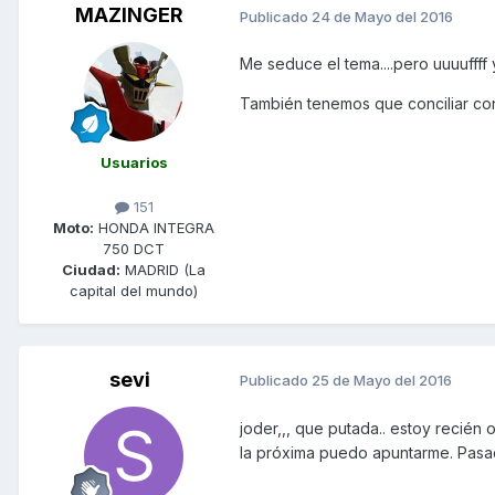
MAZINGER
Publicado
24 de Mayo del 2016
Me seduce el tema....pero uuuuffff 
También tenemos que conciliar con l
Usuarios
151
Moto:
HONDA INTEGRA
750 DCT
Ciudad:
MADRID (La
capital del mundo)
sevi
Publicado
25 de Mayo del 2016
joder,,, que putada.. estoy recién
la próxima puedo apuntarme. Pasad