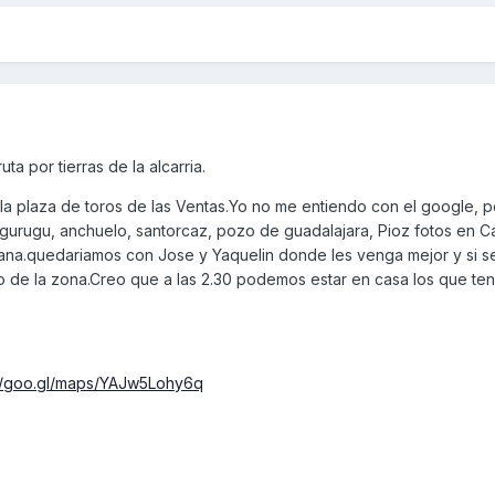
a por tierras de la alcarria.
e la plaza de toros de las Ventas.Yo no me entiendo con el google, pe
 gurugu, anchuelo, santorcaz, pozo de guadalajara, Pioz fotos en Cas
rana.quedariamos con Jose y Yaquelin donde les venga mejor y si s
io de la zona.Creo que a las 2.30 podemos estar en casa los que t
://goo.gl/maps/YAJw5Lohy6q