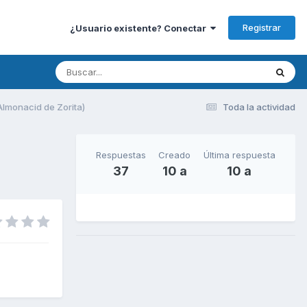
Registrar
¿Usuario existente? Conectar
lmonacid de Zorita)
Toda la actividad
Respuestas
Creado
Última respuesta
37
10 a
10 a