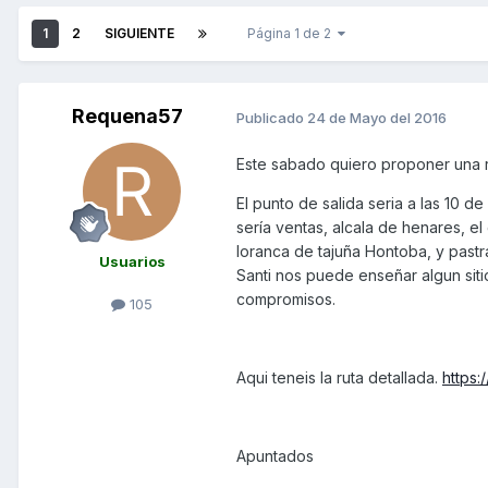
1
2
SIGUIENTE
Página 1 de 2
Requena57
Publicado
24 de Mayo del 2016
Este sabado quiero proponer una rut
El punto de salida seria a las 10 d
sería ventas, alcala de henares, el
loranca de tajuña Hontoba, y past
Usuarios
Santi nos puede enseñar algun sit
compromisos.
105
Aqui teneis la ruta detallada.
https
Apuntados