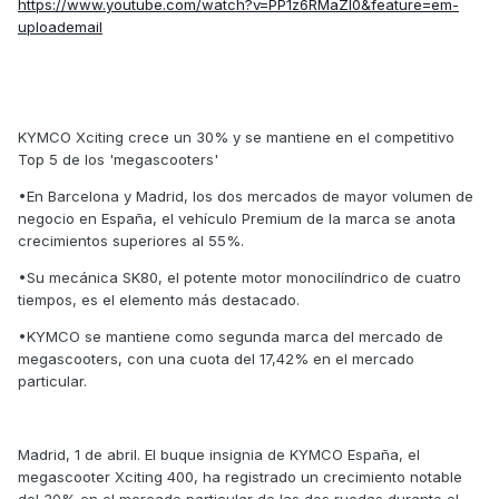
https://www.youtube.com/watch?v=PP1z6RMaZl0&feature=em-
uploademail
KYMCO Xciting crece un 30% y se mantiene en el competitivo
Top 5 de los 'megascooters'
•En Barcelona y Madrid, los dos mercados de mayor volumen de
negocio en España, el vehículo Premium de la marca se anota
crecimientos superiores al 55%.
•Su mecánica SK80, el potente motor monocilíndrico de cuatro
tiempos, es el elemento más destacado.
•KYMCO se mantiene como segunda marca del mercado de
megascooters, con una cuota del 17,42% en el mercado
particular.
Madrid, 1 de abril. El buque insignia de KYMCO España, el
megascooter Xciting 400, ha registrado un crecimiento notable
del 30% en el mercado particular de las dos ruedas durante el