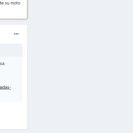
 de su moto
esa
nadas-