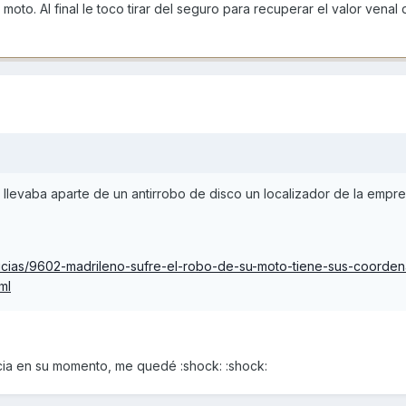
moto. Al final le toco tirar del seguro para recuperar el valor venal
llevaba aparte de un antirrobo de disco un localizador de la empr
ticias/9602-madrileno-sufre-el-robo-de-su-moto-tiene-sus-coorde
ml
cia en su momento, me quedé :shock: :shock: