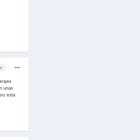
or
arajes
en unas
ómo está