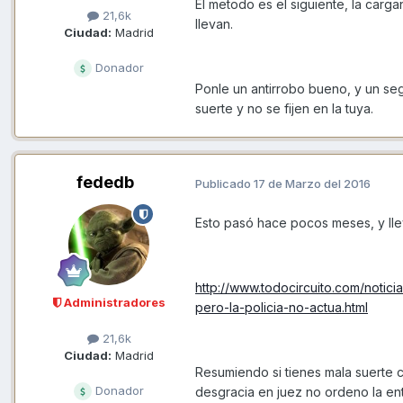
El metodo es el siguiente, la carga
21,6k
llevan.
Ciudad:
Madrid
Donador
Ponle un antirrobo bueno, y un seg
suerte y no se fijen en la tuya.
fededb
Publicado
17 de Marzo del 2016
Esto pasó hace pocos meses, y lle
http://www.todocircuito.com/noti
Administradores
pero-la-policia-no-actua.html
21,6k
Ciudad:
Madrid
Resumiendo si tienes mala suerte c
Donador
desgracia en juez no ordeno la ent