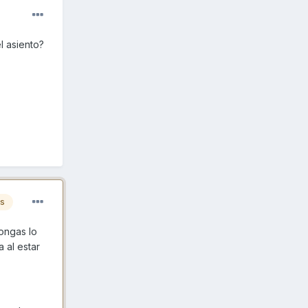
l asiento?
es
pongas lo
a al estar