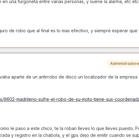
n en una furgoneta entre varias personas, y suene la alarma, etc etc,
uro de robo que al final es lo mas efectivo, y siempre esperar que
Administrador
vaba aparte de un antirrobo de disco un localizador de la empresa 
cias/9602-madrileno-sufre-el-robo-de-su-moto-tiene-sus-coordenad
omo le paso a este chico, te la roban lleves lo que lleves puesto. P
rada y registro en la chabola, y el gps dejo de emitir cuando se s