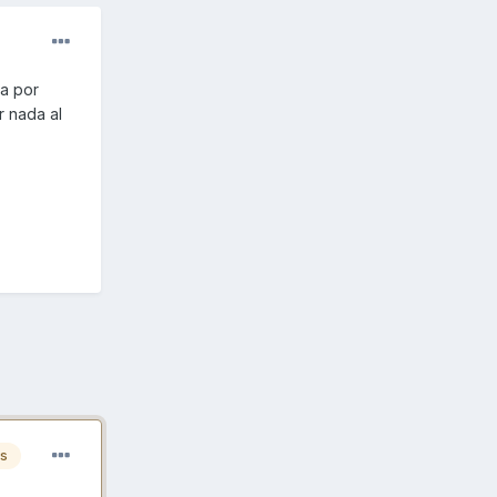
la por
r nada al
es