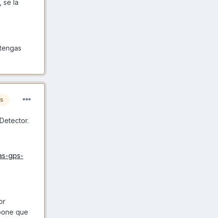
 se la
 tengas
es
Detector.
as-gps-
or
upone que