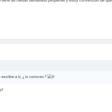
125 tiene las ruedas demasiado pequeñas y estoy convencido de que
 escribe a si, ¿ lo conoces ?
e?