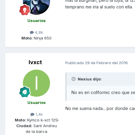
más la Burgman, pero la tuya, la 
temprano me iría al suelo con ella.
Usuarios
4,8k
Moto:
Ninja 650
Ivxct
Publicado
29 de Febrero del 2016
Nexius dijo:
No es en collformic creo que se
Usuarios
No me suena nada... por donde ca
1,4k
Moto:
Kymco k-xct 125i
Ciudad:
Sant Andreu
de la barca