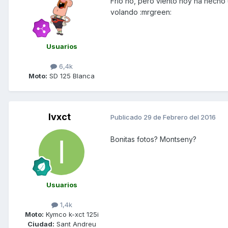
Frío no, pero viento hoy ha hecho u
volando :mrgreen:
Usuarios
6,4k
Moto:
SD 125 Blanca
Ivxct
Publicado
29 de Febrero del 2016
Bonitas fotos? Montseny?
Usuarios
1,4k
Moto:
Kymco k-xct 125i
Ciudad:
Sant Andreu