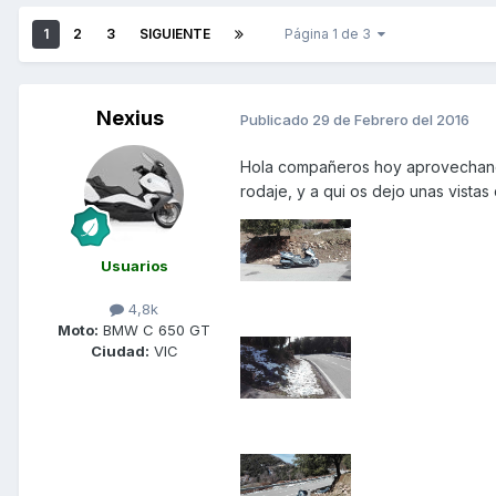
1
2
3
SIGUIENTE
Página 1 de 3
Nexius
Publicado
29 de Febrero del 2016
Hola compañeros hoy aprovechando 
rodaje, y a qui os dejo unas vistas 
Usuarios
4,8k
Moto:
BMW C 650 GT
Ciudad:
VIC