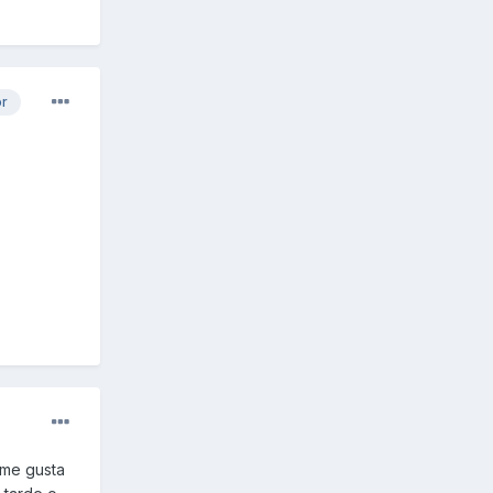
or
 me gusta