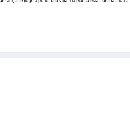
n rato, si le llego a poner una vela a la blanca esta mañana subo al