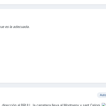
que es la adecuada.
Aut
dirección al BRULL, la carretera lleva al Montseny y sant Celoni.