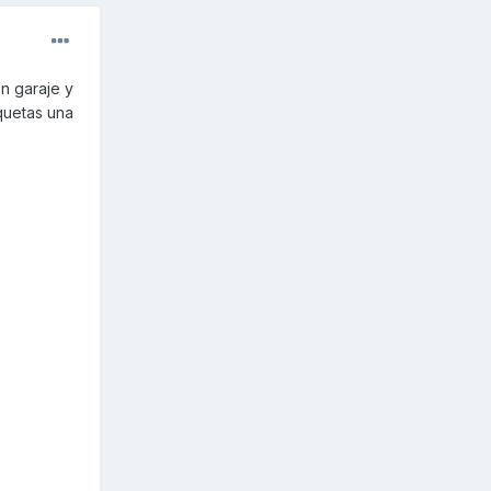
n garaje y
quetas una